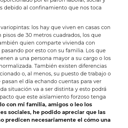
roporcionado por el parón laboral, social y
s debido al confinamiento que nos toca
 variopintas: los hay que viven en casas con
en pisos de 30 metros cuadrados, los que
 También quien comparte vivienda con
pasando por esto con su familia. Los que
 tienen a una persona mayor a su cargo o los
 normalizada. También existen diferencias
ionado o, al menos, su puesto de trabajo o
se pasan el día echando cuentas para ver
 situación va a ser distinta y esto podrá
acto que este aislamiento forzoso tenga
o con mi familia, amigos o leo los
s sociales, he podido apreciar que las
 no predicen necesariamente el cómo una