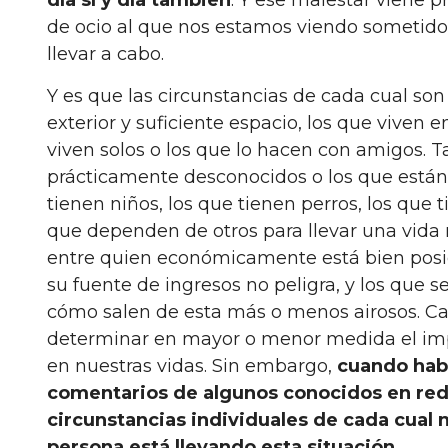
día sí y día también
. Y ese malestar viene p
de ocio al que nos estamos viendo sometido
llevar a cabo.
Y es que las circunstancias de cada cual son
exterior y suficiente espacio, los que viven 
viven solos o los que lo hacen con amigos.
prácticamente desconocidos o los que están 
tienen niños, los que tienen perros, los que
que dependen de otros para llevar una vida
entre quien económicamente está bien posic
su fuente de ingresos no peligra, y los que 
cómo salen de esta más o menos airosos. Cada
determinar en mayor o menor medida el imp
en nuestras vidas. Sin embargo,
cuando habl
comentarios de algunos conocidos en rede
circunstancias individuales de cada cual
persona está llevando esta situación
.