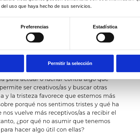
r del uso que haya hecho de sus servicios.
 proactivo/a y buscar soluciones o si
ón, de si te conoces a ti mismo/a lo
ntan bien y cuáles no, de si sabes mantener
Preferencias
Estadística
es capaz de ser lo suficientemente flexible
 los comportamientos y actitudes que no te
ón de existir, todas tienen una
Permitir la selección
sitivo, incluso las emociones
ara para actuar o luchar contra algo que
ermite ser creativos/as y buscar otras
a y la tristeza favorece que estemos más
 sobre porqué nos sentimos tristes y qué ha
nos vuelve más receptivos/as a recibir el
 tanto, ¿por qué no asumir que tenemos
para hacer algo útil con ellas?