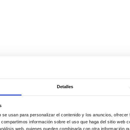
Detalles
s
b se usan para personalizar el contenido y los anuncios, ofrecer
a lleve mejor o peor este aislamiento?
s, compartimos información sobre el uso que haga del sitio web 
 de cómo tú quieras enfocar esta situación,
 análisis web, quienes pueden combinarla con otra información q