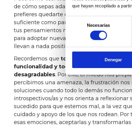
que hayan recopilado a parti
de cómo sepas adaptarte, de si consigues ser
prefieres quedarte en el bucle de la frustraci
Selección
suficiente como para saber qué cosas te sie
Necesarias
de
tus pensamientos negativos a raya y de si er
consentimiento
para adoptar nuevas pautas y deshacerte de
llevan a nada positivo.
Recordemos que
toda emoción tiene su raz
Denegar
funcionalidad y todas nos aportan algo po
desagradables
. Por ello, el miedo nos prep
percibimos una amenaza, la frustración nos p
soluciones cuando todo lo demás no funcion
introspectivos/as y nos orienta a reflexionar
sucedido para que estemos mal, a la vez que 
cuidado y apoyo de los que nos rodean. Por
esas emociones, aceptarlas y transformarlas 